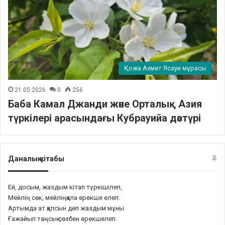
Қожа Ахмет Ясауи мұрасы
21.05.2026
0
256
Баба Камал Джанди және Орталық Азия
түркілері арасындағы Кубрауийа дәстүрі
Даналық кітабы
Ей, досым, жаздым кітап түркішілеп,
Мейлің сөк, мейліңқала ерекше елеп.
Артымда ат қалсын деп жаздым мұны
Ғажайып таңсық сөзбен ерекшелеп.