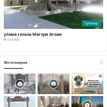
Тұлғалар
ұлама ғалым Мағзұм Ағзам
13.10.2022
Фотогалерея