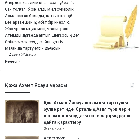
Өнерлеп жаздым кітап сөз түйерлік,
Сан толғап, бірін алдым ел сүйерлік,
Асыл сөз аз болады, қалжың көп қой.
Бөз арзан шәйі қымбат бір киерлік.
Жас ұрпақ тыңда мені, ұғасың көп:
Атымды дұғаңда айтып шығарсың деп,
Өзіңе сирек сөзді сыйлық еттім,
Маған да тарту етсін дұғасын.
—
Ахмет Жүгінеки
Келесі »
Қожа Ахмет Ясауи мұрасы
Қожа Ахмад Йасауи исламды таратушы
әулие ретінде: Орталық Азия түркілерін
исламдандырудағы сопылардың рөлін
қайта қарастыру
15.07.2026
YESEVİYYE هيو سي