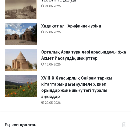
24.06.2026
Хадиқат aл-‘Арифиннен үзінді
22.06.2026
Орталық Азия түркілері арасындағы Қожа
Ахмет Йасауидің шәкірттері
18.06.2026
XVIII-XIX ғасырлық Сайрам тарихы
кітаптарындағы әулиелер, киелі
орындар және шығу тегі туралы
аңыздар
29.05.2026
Ең көп қаралған