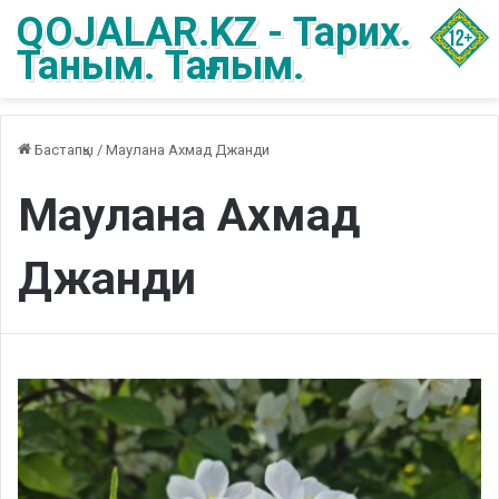
QOJALAR.KZ - Тарих.
Таным. Тағлым.
Бастапқы
/
Маулана Ахмад Джанди
Маулана Ахмад
Джанди