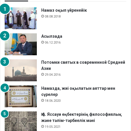
Намаз оқып үйренейік
08.08.2018
Асылзада
06.12.2016
Потомки святых в современной Средней
Азии
29.04.2016
Намазда, жиі оқылатын аяттар мен
сүрелер
18.06.2020
Қ.А. Яссауи еңбектерінің философиялық
және тәлім-тәрбиелік мәні
19.05.2021