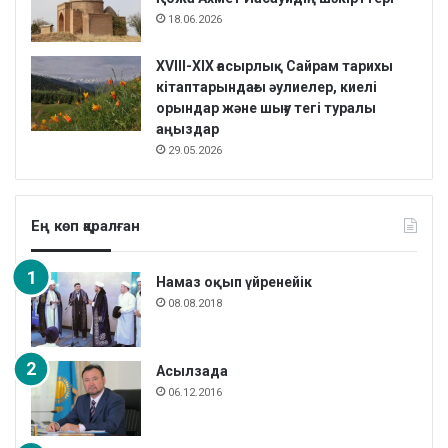
18.06.2026
XVIII-XIX ғасырлық Сайрам тарихы
кітаптарындағы әулиелер, киелі
орындар және шығу тегі туралы
аңыздар
29.05.2026
Ең көп қаралған
Намаз оқып үйренейік
08.08.2018
Асылзада
06.12.2016