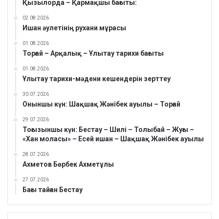
Қызылорда – Қармақшы бағыты:
02.08.2026
Ишан әулетінің рухани мұрасы
01.08.2026
Торғай – Арқалық – Ұлытау тарихи бағыты
01.08.2026
Ұлытау тарихи-мәдени кешендерін зерттеу
30.07.2026
Оныншы күн: Шақшақ Жәнібек ауылы – Торғай
29.07.2026
Тоғызыншы күн: Бестау – Шилі – Толыбай – Жуғы –
«Хан моласы» – Есей ишан – Шақшақ Жәнібек ауылы
28.07.2026
Ахметов Бөрбек Ахметұлы
27.07.2026
Бағы тайған Бестау