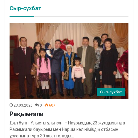
Сыр-сұхбат
Сыр-сұхбат
23.03.2026
0
607
Рақымғали
Дәл бүгін, Ұлысты ұлы күні – Наурыздың 23 жұлдызында
Рахымғали бауырым мен Нарша келініміздің отбасын
құрғанына тура 30 жыл толады…