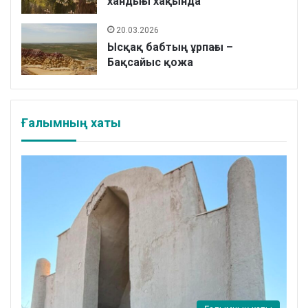
хандығы хақында
20.03.2026
Ысқақ бабтың ұрпағы –
Бақсайыс қожа
Ғалымның хаты