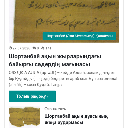
Шортанбай (Әли Мұхаммед) Қанайұлы
27.07.2026
0
141
Шортанбай ақын жырларындағы
байырғы сөздердің мағынасы
СӨЗДІК А АЛЛА (ар: الله ‎) – кейде Аллаһ, ислам дініндегі
бiр Құдайды (Тәңірді) бiлдiретiн араб сөзi. Бұл сөз әл-илаһ
(al-ilāh) – «осы Құдай, Тәңір»…
Толығырақ оқу »
09.06.2026
Шортанбай ақын дұғасының
жаңа аудармасы