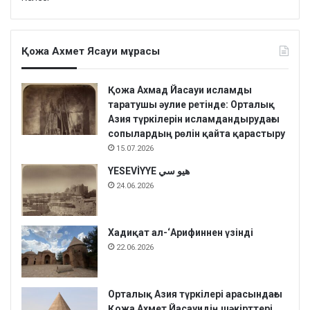
Қожа Ахмет Ясауи мұрасы
Қожа Ахмад Йасауи исламды
таратушы әулие ретінде: Орталық
Азия түркілерін исламдандырудағы
сопылардың рөлін қайта қарастыру
15.07.2026
YESEVİYYE هيو سي
24.06.2026
Хадиқат aл-‘Арифиннен үзінді
22.06.2026
Орталық Азия түркілері арасындағы
Қожа Ахмет Йасауидің шәкірттері