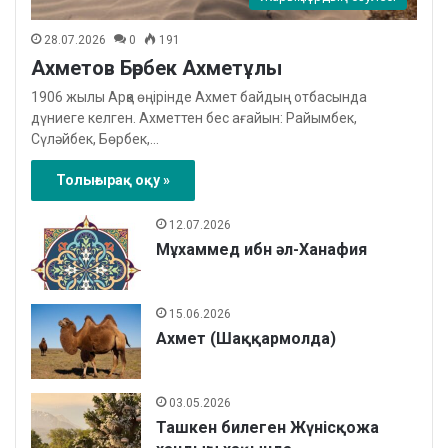
28.07.2026
0
191
Ахметов Бөрбек Ахметұлы
1906 жылы Арқа өңірінде Ахмет байдың отбасында
дүниеге келген. Ахметтен бес ағайын: Райымбек,
Сүләйбек, Бөрбек,…
Толығырақ оқу »
12.07.2026
Мұхаммед ибн әл-Ханафия
15.06.2026
Ахмет (Шаққармолда)
03.05.2026
Ташкен билеген Жүнісқожа