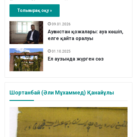
Толығырақ оқу »
09.01.2026
Ауғанстан қожалары: ауа көшіп,
елге қайта оралуы
01.10.2025
Ел аузында жүрген сөз
Шортанбай (Әли Мұхаммед) Қанайұлы