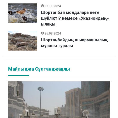
03.11.2024
Шортанбай молдаларға неге
шүйлікті? немесе «Указнойдың»
ылаңы
26.08.2024
Шортанбайдың шығармашылық
мұрасы туралы
Майлықожа Сұлтанқожаұлы