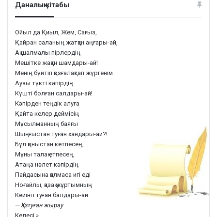
Даналық кітабы
Ойыл да Қиыл, Жем, Сағыз,
Қайран саланың жатқан аңғары-ай,
Ақ шалмалы пірлердің
Мешітке жаққан шамдары-ай!
Менің бүйтіп қозғалақтап жүргенім
Аузы түкті кәпірдің
Күшті болған салдары-ай!
Кәпірден теңдік алуға
Қайта келер деймісің
Мұсылманның баяғы
Шыңғыстан туған хандары-ай?!
Бұл қоныстан кетпесең,
Мұны талақ етпесең,
Атаңа нәлет кәпірдің
Пайдасына қалмаса игі еді
Ноғайлы, қазақ жұртымның
Кейінгі туған балдары-ай
—
Қазтуған жырау
Келесі »