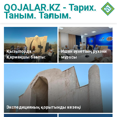
QOJALAR.KZ - Тарих.
Таным. Тағлым.
Қызылорда –
Ишан әулетінің рухани
Қармақшы бағыты:
мұрасы
Экспедицияның қорытынды кезеңі