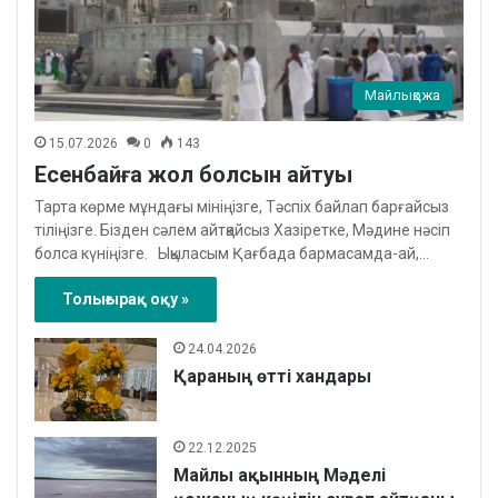
Майлықожа
15.07.2026
0
143
Есенбайға жол болсын айтуы
Тарта көрме мұндағы мініңізге, Тәспіх байлап барғайсыз
тіліңізге. Бізден сәлем айтқайсыз Хазіретке, Мәдине нәсіп
болса күніңізге. Ықыласым Қағбада бармасамда-ай,…
Толығырақ оқу »
24.04.2026
Қараның өтті хандары
22.12.2025
Майлы ақынның Мәделі