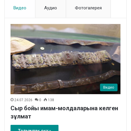
Видео
Аудио
Фотогалерея
Видео
24.07.2026
0
138
Сыр бойы имам-молдаларына келген
зұлмат
Толығырақ оқу »