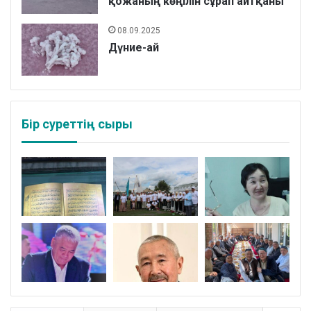
қожаның көңілін сұрап айтқаны
08.09.2025
Дүние-ай
Бір суреттің сыры