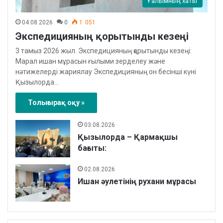
Ғалымның хаты
04.08.2026
0
1 051
Экспедицияның қорытынды кезеңі
3 тамыз 2026 жыл. Экспедицияның қорытынды кезеңі:
Марал ишан мұрасын ғылыми зерделеу және
нәтижелерді жариялау Экспедицияның он бесінші күні
Қызылорда…
Толығырақ оқу »
03.08.2026
Қызылорда – Қармақшы
бағыты:
02.08.2026
Ишан әулетінің рухани мұрасы