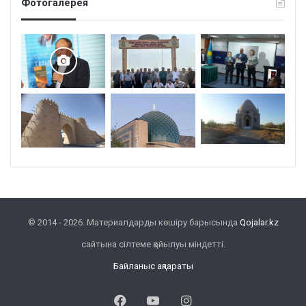
Фотогалерея
© 2014 - 2026. Материалдарды көшіру барысында
Qojalar.kz
сайтына сілтеме қойылуы міндетті.
Байланыс ақпараты
Facebook
YouTube
Instagram