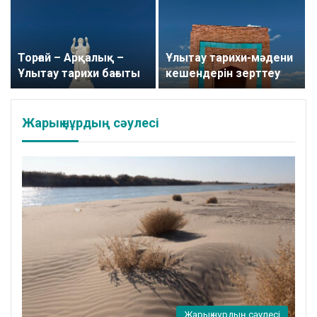
Торғай – Арқалық –
Ұлытау тарихи-мәдени
Ұлытау тарихи бағыты
кешендерін зерттеу
Жарық нұрдың сәулесі
Жарық нұрдың сәулесі