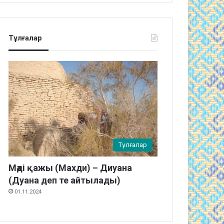
Тұлғалар
Тұлғалар
Мәді қажы (Махди) – Диуана
(Дуана деп те айтылады)
01.11.2024