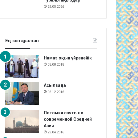
туралы аңыздар
29.05.2026
Ең көп қаралған
Намаз оқып үйренейік
08.08.2018
Асылзада
06.12.2016
Потомки святых в
современной Средней
Азии
29.04.2016