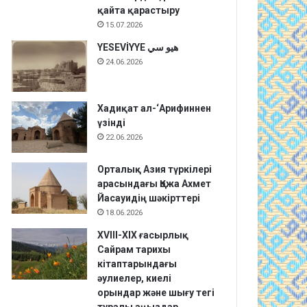
қайта қарастыру
15.07.2026
YESEVİYYE هيو سي
24.06.2026
Хадиқат aл-‘Арифиннен
үзінді
22.06.2026
Орталық Азия түркілері
арасындағы Қожа Ахмет
Йасауидің шәкірттері
18.06.2026
XVIII-XIX ғасырлық
Сайрам тарихы
кітаптарындағы
әулиелер, киелі
орындар және шығу тегі