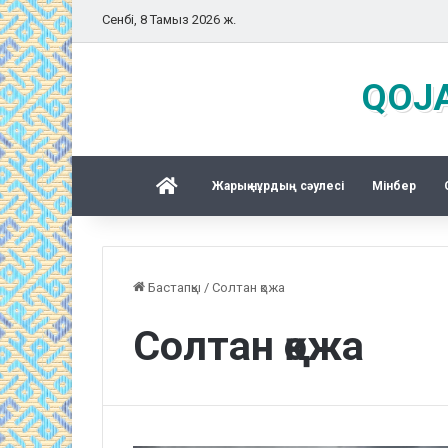
Сенбі, 8 Тамыз 2026 ж.
QOJA
Басқы бет
Жарық нұрдың сәулесі
Mінбер
Бастапқы
/
Солтан қожа
Солтан қожа