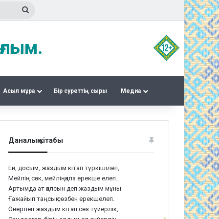
Іздеу
ғлым.
Асыл мұра
Бір суреттің сыры
Медиа
Даналық кітабы
Ей, досым, жаздым кітап түркішілеп,
Мейлің сөк, мейліңқала ерекше елеп.
Артымда ат қалсын деп жаздым мұны
Ғажайып таңсық сөзбен ерекшелеп.
Өнерлеп жаздым кітап сөз түйерлік,