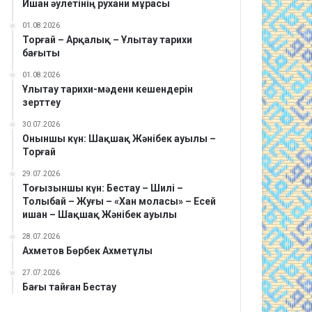
Ишан әулетінің рухани мұрасы
01.08.2026
Торғай – Арқалық – Ұлытау тарихи
бағыты
01.08.2026
Ұлытау тарихи-мәдени кешендерін
зерттеу
30.07.2026
Оныншы күн: Шақшақ Жәнібек ауылы –
Торғай
29.07.2026
Тоғызыншы күн: Бестау – Шилі –
Толыбай – Жуғы – «Хан моласы» – Есей
ишан – Шақшақ Жәнібек ауылы
28.07.2026
Ахметов Бөрбек Ахметұлы
27.07.2026
Бағы тайған Бестау