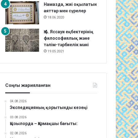
Намазда, жиі оқылатын
аяттар мен сүрелер
18.06.2020
Қ.А. Яссауи еңбектерінің
философиялық және
тәлім-тәрбиелік мәні
19.05.2021
Соңғы жарияланған
04.08.2026
Экспедицияның қорытынды кезеңі
03.08.2026
Қызылорда – Қармақшы бағыты:
02.08.2026