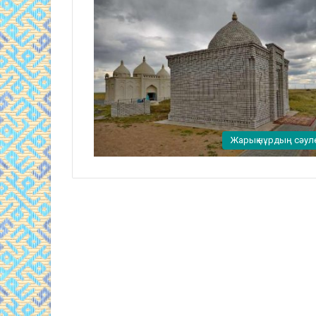
Жарық нұрдың сәул