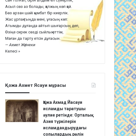
Сан толғап, бірін алдым ел сүйерлік,
Асыл сөз аз болады, қалжың көп қой.
Бөз арзан шәйі қымбат бір киерлік.
Жас ұрпақ тыңда мені, ұғасың көп:
Атымды дұғаңда айтып шығарсың деп,
Өзіңе сирек сөзді сыйлық еттім,
Маған да тарту етсін дұғасын.
—
Ахмет Жүгінеки
Келесі »
Қожа Ахмет Ясауи мұрасы
Қожа Ахмад Йасауи
исламды таратушы
әулие ретінде: Орталық
Азия түркілерін
исламдандырудағы
сопылардың рөлін