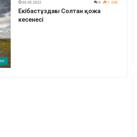
05.05.2022
0
1 046
Екібастұздағы Солтан қожа
кесенесі
есі