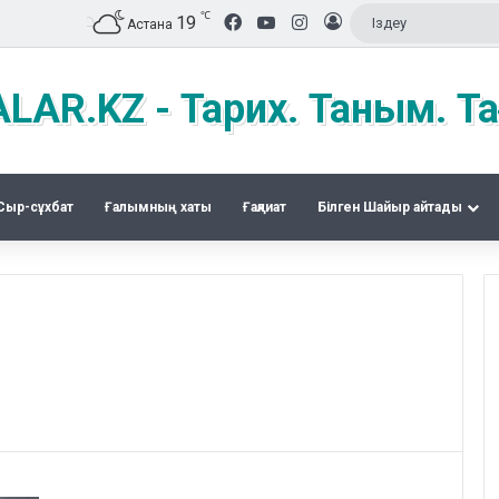
℃
Facebook
YouTube
Instagram
19
Кіру
Астана
LAR.KZ - Тарих. Таным. Та
Сыр-сұхбат
Ғалымның хаты
Ғақлиат
Білген Шайыр айтады