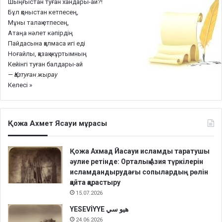
Шыңғыстан туған хандары-ай?!
Бұл қоныстан кетпесең,
Мұны талақ етпесең,
Атаңа нәлет кәпірдің
Пайдасына қалмаса игі еді
Ноғайлы, қазақ жұртымның
Кейінгі туған балдары-ай
—
Қазтуған жырау
Келесі »
Қожа Ахмет Ясауи мұрасы
Қожа Ахмад Йасауи исламды таратушы
әулие ретінде: Орталық Азия түркілерін
исламдандырудағы сопылардың рөлін
қайта қарастыру
15.07.2026
YESEVİYYE هيو سي
24.06.2026