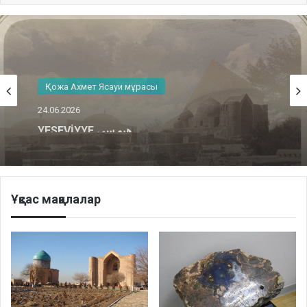
Қожа Ахмет Ясауи мұрасы
22.06.2026
Хадиқат aл-‘Арифиннен үзінді
Ұқсас мақалалар