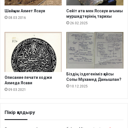
Шайқым Ахмет Ясауи
Сейіт ата мен Яссауи ағымы
муршидтерінің тарихы
08.03.2016
26.02.2025
Біздің іздегеніміз қайсы
Описание печати ходжи
Сопы Мұхамед Данышпан?
Ахмеда Ясави
10.12.2025
09.03.2021
Пікір қалдыру