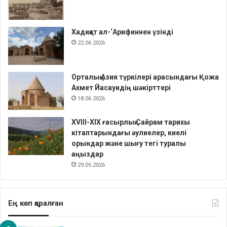
Хадиқат aл-‘Арифиннен үзінді
22.06.2026
Орталық Азия түркілері арасындағы Қожа
Ахмет Йасауидің шәкірттері
18.06.2026
XVIII-XIX ғасырлық Сайрам тарихы
кітаптарындағы әулиелер, киелі
орындар және шығу тегі туралы
аңыздар
29.05.2026
Ең көп қаралған