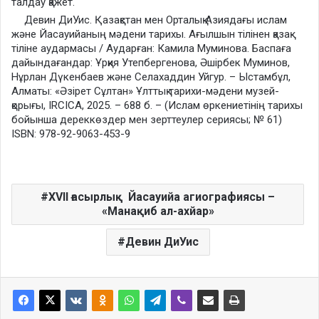
Девин ДиУис. Қазақстан мен Орталық Азиядағы ислам
және Йасауийаның мәдени тарихы. Ағылшын тілінен қазақ
тіліне аудармасы / Аударған: Камила Муминова. Баспаға
дайындағандар: Ұрқия Утепбергенова, Әшірбек Муминов,
Нұрлан Дүкенбаев және Селахаддин Уйгур. – Ыстамбұл,
Алматы: «Әзірет Сұлтан» Ұлттық тарихи-мәдени музей-
қорығы, IRCICA, 2025. – 688 б. – (Ислам өркениетінің тарихы
бойынша дереккөздер мен зерттеулер сериясы; № 61)
ISBN: 978-92-9063-453-9
XVII ғасырлық Йасауийа агиографиясы –
«Манақиб ал-ахйар»
Девин ДиУис