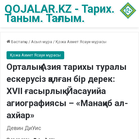
QOJALAR.KZ - Тарих.
Таным. Тағлым.
Бастапқы
/
Асыл мұра
/
Қожа Ахмет Ясауи мұрасы
Қожа Ахмет Ясауи мұрасы
Орталық Азия тарихы туралы
ескерусіз қалған бір дерек:
XVII ғасырлық Йасауийа
агиографиясы – «Манақиб ал-
ахйар»
Девин ДиУис