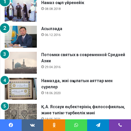
Намаз оқып үйренейік
08.08.2018
Асылзада
06.12.2016
Потомки святых в современной Средней
Азии
29.04.2016
Намазда, жиі оқылатын аяттар мен
сүрелер
18.06.2020
Қ.А. Яссауи еңбектерінің философиялық
және тәлім-тәрбиелік мәні
19.05.2021
Facebook
VKontakte
Odnoklassniki
WhatsApp
Telegram
Viber