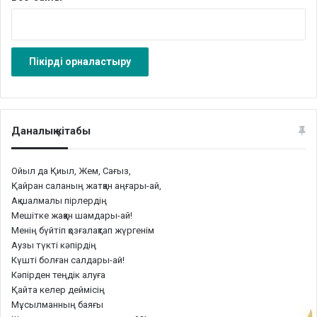
Даналық кітабы
Ойыл да Қиыл, Жем, Сағыз,
Қайран саланың жатқан аңғары-ай,
Ақ шалмалы пірлердің
Мешітке жаққан шамдары-ай!
Менің бүйтіп қозғалақтап жүргенім
Аузы түкті кәпірдің
Күшті болған салдары-ай!
Кәпірден теңдік алуға
Қайта келер деймісің
Мұсылманның баяғы