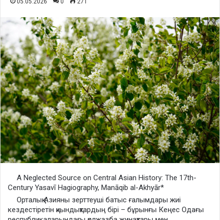
05.05.2026
0
271
A Neglected Source on Central Asian History: The 17th-
Century Yasavī Hagiography, Manāqib al-Akhyār*
Орталық Азияны зерттеуші батыс ғалымдары жиі кездестіретін қиындықтардың бірі – бұрынғы Кеңес Одағы республикаларындағы қолжазба жинақтары мен мұрағаттардағы тарихи деректерге қол жеткізудің қиындығы. Тәуелсіздік алғаннан кейін, Орталық Азия республикаларындағы ғылыми қауымдастықтар өздерінің қолжазба мұраларын әлемдік деңгейде қолжетімді етуге тырысатынына үміт артылуда. Алайда, Орталық Азиядан тыс жерлерде де осы аймақтың тарихына қатысты пайдаланылмаған, бірақ маңызды дереккөздер бар екенін атап өткен жөн. Мұндай дереккөздердің бірі – XVII ғасырдағы бір хорезмдік әулие туралы агиографиялық хикая. Бұл дерек осы қысқа баяндаманың объектісі болып таңдалды. Бұл жұмыс шамамен 100 жыл бұрын каталогталған және оның сипаттамасы Орталық Азияның тарихы мен дінін зерттеушілердің назарын аударуға тиіс еді, бірақ менің білуімше бұл дерек ешқашан зерттелмеген немесе Орталық Азиядағы суфизм тарихы бойынша дерек ретінде пайдаланылмаған. Аталмыш еңбек «Манақиб ал-ахйар» деп аталады және оны 1036/1626 жылы «Ризван» деген лақап атпенен танылған Мухаммад Қасим деген кісі жазған. Бұл еңбек оның әкесі «Ходжа Диуана Саййид Ата’и» атымен мәлім хорезмдік Саййид Джамал ад-диннің (1016/1607 ж. қ. б.) өмірі мен нақыл сөздері туралы хикая болып табылады. Еңбек қай жерде жазылғаны белгісіз, себебі өмірбаян кейіпкері өмірінің біраз уақытын Үндістанда өткізген және сол жерде балалары мен ізбасарларының жанында қайтыс болған. Автордың кейінгі тағдыры немесе оның Орталық Азияға оралған-оралмағаны туралы ақпарат жоқ. Бұл еңбекті моңғол кезеңінен кейінгі Орталық Азия тарихы үшін маңызды дерек деп есептеймін. Ол әсіресе Йасауийа сопылық тариқатымен байланысты сопылық ортаның агиографиялық әдеби мұрасының мысалы ретінде құнды. Еңбек Йасауийа және Нақшбандийа тариқаттары арасындағы қызықты байланысты көрсетеді: бір жағынан йасавилер өздерінің тәуелсіздігін сақтау үшін әрекет етіп, өз практикаларын дамытуға тырысқан. Ал екінші жағынан, олар Нақшбандийа тариқатының ілімі мен әулиелер тарихын баяндау тәсілдерін қабылдаған. Бұл Нақшбандийа тариқатының басымдығын көрсетеді, бірақ сонымен бірге йасавилердің өз ерекшеліктерін сақтап қалуға ұмтылысын да байқатады. Бұл еңбек терең зерттеуді қажет етеді және осы қысқаша сипаттама мақаламыз Орталық Азияны зерттейтін ғалымдар үшін бұл жұмысты жаңадан таныстыру мақсатында жазылған. Лондонда 1903 жылы жарияланған, Үндістандағы кітапханадағы парсы қолжазбалары каталогының бірінші томында Херман Этэ бұл еңбекке жақсы сипаттама берген. Ол жарияланған каталогта тіркелген жалғыз көшірме болып саналады.1 Дегенмен, Этэ бұл еңбекті дұрыс атаумен атамайды, еңбектің атауын дұрыс түсінбегендіктен оның сипаттамасында қате кеткен. Индия Оффистағы (IO) көшірмесі толық емес және қолжазбаның мәтіні үзілмей тұрып, дұрыс атау көрсетілгенімен бұл еңбектің атауы екені бірден анық емес еді. Осы себепті Этэ еңбекті жалпы атаумен «Мақамат-и Саййид Ата’и» деп атаған. Этэнің сипаттамасы негізінде бұл еңбек қысқаша түрде Ч. А. Стори парсы әдебиетін зерттеудегі өмірбаяндар бөлігінде атап өткен.2 Осы екі анықтамалық еңбек (Херман Этэ мен Ч. А. Стори жазған еңбектер) негізінде Орталық Азия туралы жазылған бұл өмірбаяндық еңбек басқа зерттеушілердің назарын аудармаған немесе зерттелмеген. Менің бұл еңбекті зерттеуім 1983 жылы басталған болатын3 және мен Үндістандағы кітапхана көшірмесінің микрофильмін зерттей келе, бірнеше жылдан кейін конференцияға баяндама дайындау барысында осы жұмысқа қайта оралдым. 1988 жылдың шілде айында, Үндістандағы қолжазба жинақтарын зерттеу сапары барысында, мен Рампурдағы Раза (Raza) кітапханасында қысқа уақыт жұмыс істедім.4 Рампур кітапханасының араб тіліндегі қолжазбаларының алты томдық каталогы жарияланған, бірақ парсы тіліндегі қолжазбалар әлі де толық зерттелмеген және көпшілікке белгісіз болып келеді. Өйткені олар тек тақырыптық түрде реттелген екі үлкен томдық тізімде ғана сипатталған. Осы тізімді қарап шыққанымда, «Тазкира» бөлігінде мен бұрын естімеген «Манақиб ал-ахйар» атты еңбекке сілтеме таптым.5 Бұл жұмыс «Ризван» деген тахаллуспен жазған «Мухаммад Қасим б. Ходжа Диуана Ата ал-Хусайни» деген адамға тиесілі екені көрсетілген және оның 1036 хиджри жылы аяқталғаны жазылған. Қолжазбаның өзіне көз жүгірткенімде,6 оның Индия Оффистің көшірмесіндегі бұрыннан білетін шығармамен бірдей екенін анықтадым. Рампур көшірмесі толық нұсқасын қамтиды және Индия Оффис көшірмесінің қаншалықты толық екенін растайды. Барлығы 27 жарым жол Рампур нұсқасында бар, бірақ олар Индия Оффис қолжазбасында жоқ екен.7 Бұл жолдар өте маңызды, себебі олар еңбектің нақты атауын «Манақиб алахйар» деп дұрыс анықтауға мүмкіндік береді және оның 1036 жылы аяқталғанын білдіретін хронограмма бар екені айқындалды. Индия Оффистің қолжазбасы 126 парақтан тұрады, әр парақта 15 жол бар; Рампур қолжазбасы да 15 жолы бар 147 парақтан тұрады, бірақ бағандары тар болғандықтан ұзындау. Екі қолжазба да орташа өлшемдегі наста‘лиқ жазуымен жазылған. Рампур қолжазбасы мұқият жазылғанымен, Индия Оффистіңкөшірмесіне қарағанда сәл кейінірек жазылған сияқты. Екі қолжазбада да жазылған уақыты көрсетілмеген және көшірмелердің қай жерде жасалғаны белгісіз. Қос қолжазбаның Үндістандағы жинақтарда сақталуы олардың Үндістанда көшірілгенін көрсетуі мүмкін, бұл еңбектің Орталық Азияда емес, Үндістанда жазылған болуы мүмкін деген болжамды күшейтеді. Алайда авторды нақты анықтамағанша, оның әкесінің естелігі толығымен Үндістанға «алып келінген» деп айту қиын. Еңбек қысқаша кіріспемен басталады, онда автор оның жазылу себебін түсіндіреді. Автор бұл еңбекті Саййид Джамал ад-диннің екі шәкірті – Ахунд Маулана Дарвиш Ташканди мен Қази Джан-Мухаммад б. Қази Хан Бухари – жазған екі бұрынғы еңбектің қысқаша нұсқасы ретінде дайындағанын айтады (бұл еңбектер сақталмаған). Жұмыс автордың ағасы Ходжа Абу-л-Хасанның өтініші бойынша жазылған. Кіріспеде еңбек құрылымы сипатталады: ол муқаддима, төрт мақам және хатыма бөлімдерінен тұрады. Муқаддима (IO, пп. 6b-14b, Raza, пп. 7a-18a) әулиеліктің мәнін және әулиелердің түрлерін және кереметтердің дәлелдері мен жіктелуін қысқаша талқылайды. Мұнда Худжвири, Абу Йазид Бистами және Абу Талиб ал-Макки сияқты ерте замандағы сопылардың еңбектерімен қатар, XIV-XV ғасырлардағы Джалал ад-дин Даввани мен Абу ‘Али Джурджани сияқты тұлғалардың анықтамалары айтылып кеткен. Автор әулиелердің екі түрін талқылай отырып, Нақшбандийа мектебіне тән қасиеттерді артық санайтынын айқын көрсетеді. Ол үшін оқшаулануды таңдап, қоғаммен байланыстан аулақ жүретін «‘узлатийан» (жекеленушілер), яғни «көпшіліктен жалғыздықты абзал көретіндер» – қалыпты әлеуметтік қатынастарға белсенді қатысатын «‘ишратийандардан» төмен тұрады. Автор, тіпті, Нақшбандийа мектебінің әйгілі «халват дар анджуман» («тобырдағы жалғыздық») қағидасын да осы топтың қасиеті ретінде атап өтеді. Бұл Нақшбандийа мектебінің сол кезеңде Орталық Азиядағы сопылық ілімдердегі басымдық рөлін көрсетеді. Одан әрі талқылауда әр дәуірдің рухани «полюсы» (қутб) туралы әйгілі сопылық ілім және оның қолдаушыларының эзотерикалық иерархиясы (мысалы, төрт автад, жеті абрар, қырық абдал және т. б.) жайлы айтылады. Сонымен қатар, кереметтердің түрлері туралы қысқаша баяндалады (мысалы, пайғамбарлардың мүғжизасы және әулиелердің кереметтері). Бұл жерде де назар аудартатын жайт – кереметтер туралы мәселе талқыланған кезде Нақшбандийа іліміне тиесілі Ходжа Мухаммад Парса жазған «Фасл ал-хитаб» еңбегіне сілтеме берілген. Бұл Нақшбандийа мектебінің Орталық Азияда интеллектуалды жағынан басымдығы мен басқа тариқаттарға да енуін көрсетеді. Йасауийа мектебінің еңбектері бұл жерде мүлдем кездеспейді және бұл «Манақиб ал-ахйар» шығармасында бірізділікпен сақталады: Ходжа Ахмад Йасауидің айтқан сөздері сирек кездеседі және олар да Нақшбандийа әдеби дәстүрлерінен алынған (мысалы, Баха’ ад-дин Нақшбанд өмірбаяндарынан немесе «Рашахат ‘айн ал-хайат» секілді танымал еңбектерден). Ал кіріспеде айтылған Саййид Джамал ад-диннің екі өмірбаянынан басқа Йасауийа агиографиясы немесе діни еңбектері мұнда мүлде кездеспейді. Бірінші мақам (IO, пп. 14b-30b, Raza, пп. 18а-38b) бұл еңбектің тарихи және биографиялық тұрғыдан ең маңызды бөлігі болуы мүмкін. Ол Саййид Джамал аддиннің рухани және биологиялық тегіне арналған, сондықтан Йасауийа тариқатының ертеректегі тұлғалары туралы бағалы мәліметтерді қамтиды. Мұнда біз саййидтің туған жері Хорезм мен Хива аймағы болғанын, ол жерді «Құдайдың адамдарының шыққан жері және шексіз нұрдың бастауы» (матла‘-и мардан-и хаққва манба‘-и анвар-и мутлақ) деп атағанын білеміз. Сонымен қатар, оның тегі «Хазірет-і Қутб ал-худа Саййид Ата» деген түріктердің ұлы шайхтары арасындағы осы атпен танымал бір кісіге барып тіреледі.8 Саййид Джамал ад-диннің әкесі Саййид Падшах Ходжа «Парда-пӯш» аталып, ол өз аймағында «Йасауийа жолы» бойынша рухани жетекші болған. Оның дүниеге келу уақыты әкесінің шейіт болуы кезінде орын алған оқиғаларға байланысты. 1510-1511 жылдары Шах Исма‘илдың әскері Хорезмді басып алғаннан кейін Саййид Падшах Ходжа қайтыс болған, ал оның ұлын әкесінің шәкірті Ходжа Баба қамқорлыққа алған. Бұл тұлға және оның ықпалы жайлы еңбектің кейінгі бөлімдерінде баяндалады. Саййид Падшах Ходжа Саййид Исма‘ил Ходжаның ұлы және шәкірті болған, ал ол өз кезегінде Саййид Қурайш Ходжаның ұлы әрі шәкірті болған. Саййид Қурайштың әкесі және рухани ұстазы Саййид Вилайат Ходжа болған, ал Саййид Вилайат Ходжа өз әкесі Саййид ‘Абдуллаһтан білім алған. Саййид ‘Абдуллаһ «Зарбахши» деген атқа ие болған, өйткені ол тасқа қол тигізіп, оны алтынға айналдырғаны туралы керемет оқиға болған. Осы тұлғаның әкесі, яғни Йасауийа тармағының «негізін қалаушысы» Саййид Атаға қатысты және бұл еңбек кейбір маңызды мәліметтер береді. Саййид Атаның есімі Саййид Ахмад болғаны және оның атақты Ходжаганийа шайхы Ходжа ‘Али Азизан Рамитанимен замандас әрі жақын серіктес болғаны айтылғаннан кейін, бұл еңбек Саййид Ата мен оның үш серігі – Ұзын Хасан Ата, Садр Ата және Бадр Ата – Ташкенттегі Занги Атаға қалай қызмет еткенін сипаттайды. Занги Ата Ахмад Йасауидің шәкірті Хаким Атаның шәкірті болған. Бұл баяндау ертерек XVI ғасырдағы бе