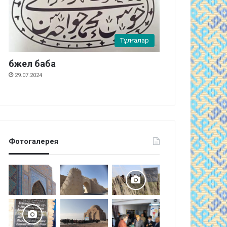
Тұлғалар
бжел баба
29.07.2024
Фотогалерея