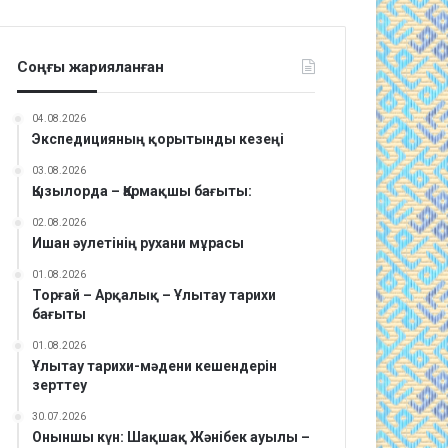
Соңғы жарияланған
04.08.2026
Экспедицияның қорытынды кезеңі
03.08.2026
Қызылорда – Қармақшы бағыты:
02.08.2026
Ишан әулетінің рухани мұрасы
01.08.2026
Торғай – Арқалық – Ұлытау тарихи
бағыты
01.08.2026
Ұлытау тарихи-мәдени кешендерін
зерттеу
30.07.2026
Оныншы күн: Шақшақ Жәнібек ауылы –