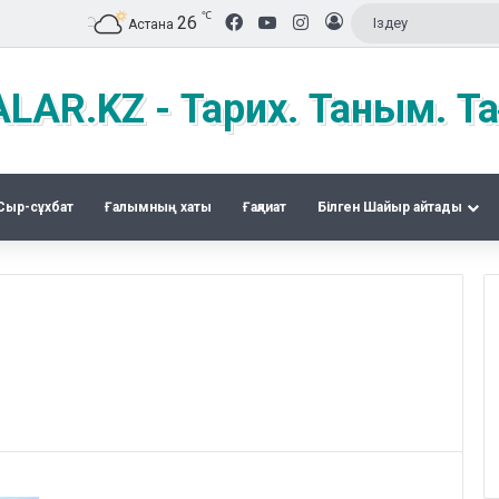
℃
Facebook
YouTube
Instagram
26
Кіру
Астана
LAR.KZ - Тарих. Таным. Та
Сыр-сұхбат
Ғалымның хаты
Ғақлиат
Білген Шайыр айтады