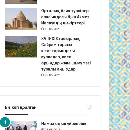
Орталық Азия түркілері
арасындағы Қожа Ахмет
Йасауидің шәкірттері
18.06.2026
XVIII-XIX ғасырлық
Сайрам тарихы
кітаптарындағы
әулиелер, киелі
орындар және шығу тегі
туралы аңыздар
29.05.2026
Ең көп қаралған
Намаз оқып үйренейік
08.08.2018