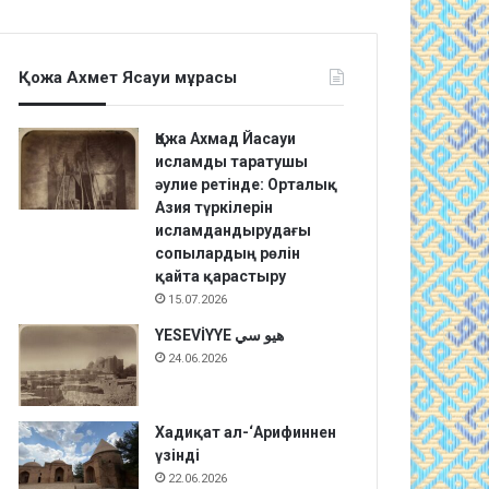
Қожа Ахмет Ясауи мұрасы
Қожа Ахмад Йасауи
исламды таратушы
әулие ретінде: Орталық
Азия түркілерін
исламдандырудағы
сопылардың рөлін
қайта қарастыру
15.07.2026
YESEVİYYE هيو سي
24.06.2026
Хадиқат aл-‘Арифиннен
үзінді
22.06.2026