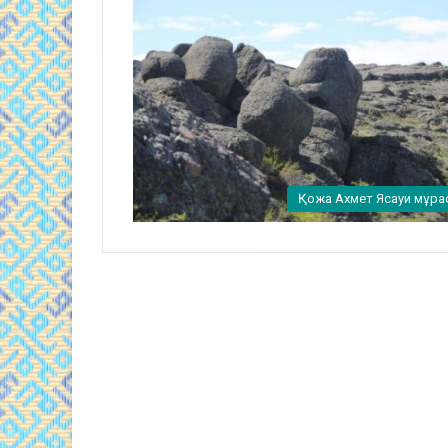
Қожа Ахмет Ясауи мұра