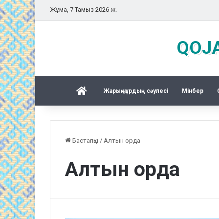
Жұма, 7 Тамыз 2026 ж.
QOJA
Басқы бет
Жарық нұрдың сәулесі
Mінбер
Бастапқы
/
Алтын орда
Алтын орда