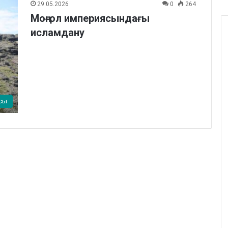
29.05.2026
0
264
Моңғол империясындағы
исламдану
сы