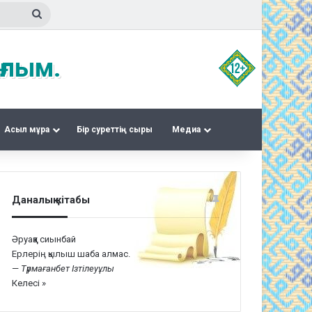
Іздеу
ғлым.
Асыл мұра
Бір суреттің сыры
Медиа
Даналық кітабы
Әруаққа сиынбай
Ерлерің қылыш шаба алмас.
—
Түрмағанбет Ізтілеуұлы
Келесі »