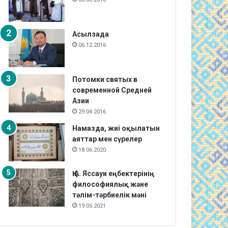
Асылзада
06.12.2016
Потомки святых в
современной Средней
Азии
29.04.2016
Намазда, жиі оқылатын
аяттар мен сүрелер
18.06.2020
Қ.А. Яссауи еңбектерінің
философиялық және
тәлім-тәрбиелік мәні
19.05.2021