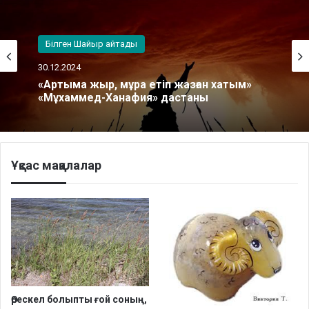
Білген Шайыр айтады
Білген Шайыр айтады
30.12.2024
28.04.2026
«Артыма жыр, мұра етіп жазған хатым»
«Мұхаммед-Ханафия» дастаны
Алдажар хазірет Бәкенұлы мұрасынан
Ұқсас мақалалар
Өрескел болыпты ғой соның,