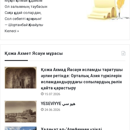
Мұқып қылмай құдайым
Ол залымның таубасын
Сақта құдай солардан,
Сол себепті қорқамын!
—
Шортанбай Қанайұлы
Келесі »
Қожа Ахмет Ясауи мұрасы
Қожа Ахмад Йасауи исламды таратушы
әулие ретінде: Орталық Азия түркілерін
исламдандырудағы сопылардың рөлін
қайта қарастыру
15.07.2026
YESEVİYYE هيو سي
24.06.2026
Хадиқат aл-‘Арифиннен үзінді