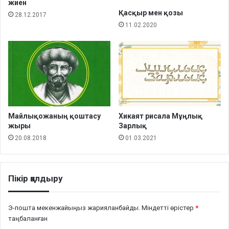
жиен
Қасқыр мен қозы
28.12.2017
11.02.2020
Майлықожаның қоштасу
Хикаят рисала Мұңлық
жыры
Зарлық
20.08.2018
01.03.2021
Пікір қалдыру
Э-пошта мекенжайыңыз жарияланбайды.
Міндетті өрістер
*
таңбаланған