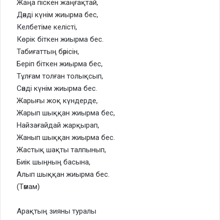
Жаңа піскен жаңғақтай,
Дәнді күнім жиырма бес,
Келбетіме келісті,
Көрік біткен жиырма бес.
Табиғаттың бәрісін,
Беріп біткен жиырма бес,
Тұлғам толған толықсып,
Сәнді күнім жиырма бес.
Жарығы жоқ күндерде,
Жарып шыққан жиырма бес,
Найзағайдай жарқырап,
Жанып шыққан жиырма бес.
Жастық шақты талпынып,
Биік шыңның басына,
Алып шыққан жиырма бес.
(Тәмам)
Арақтың зияны туралы