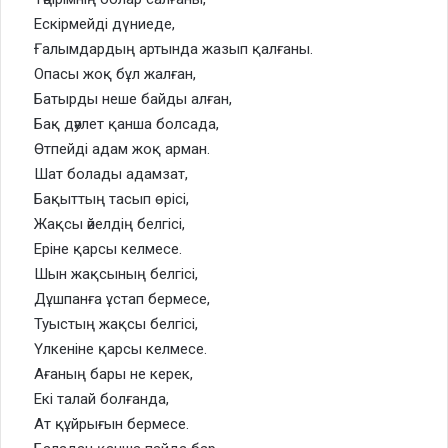
Ескірмейді дүниеде,
Ғалымдардың артында жазып қалғаны.
Опасы жоқ бұл жалған,
Батырды неше байды алған,
Бақ дәулет қанша болсада,
Өтпейді адам жоқ арман.
Шат болады адамзат,
Бақыттың тасып өрісі,
Жақсы әйелдің белгісі,
Еріне қарсы келмесе.
Шын жақсының белгісі,
Дұшпанға ұстап бермесе,
Туыстың жақсы белгісі,
Үлкеніне қарсы келмесе.
Ағаның бары не керек,
Екі талай болғанда,
Ат құйрығын бермесе.