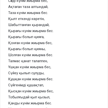
Сәнді күнім жиырма бес,
Ақтаған таза алтындай,
Таза күнім жиырма бес.
Қылт еткенді көретін,
Шабыттанған қырандай,
Қырағы күнім жиырма бес.
Қырағы болып қияға,
Қонған күнім жиырма бес,
Қырағы болып қияны,
Шолған күнім жиырма бес.
Талмас қанат талаппен,
Ұшқан күнім жиырма бес,
Сүйеу қылып сұлуды,
Құшқан күнім жиырма бес.
Сүйгенімді құшақтап,
Қысқан күнім жиырма бес,
Тобылғыдай қып қызыл,
Қанды күнім жиырма бес.