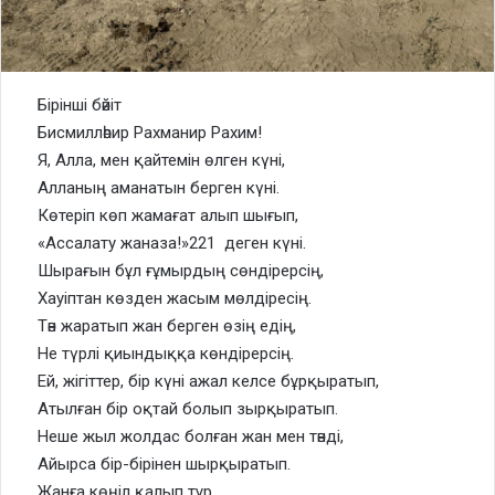
Бірінші бәйіт
Бисмилләһир Рахманир Рахим!
Я, Алла, мен қайтемін өлген күні,
Алланың аманатын берген күні.
Көтеріп көп жамағат алып шығып,
«Ассалату жаназа!»221 деген күні.
Шырағын бұл ғұмырдың сөндірерсің,
Хауіптан көзден жасым мөлдіресің.
Тән жаратып жан берген өзің едің,
Не түрлі қиындыққа көндірерсің.
Ей, жігіттер, бір күні ажал келсе бұрқыратып,
Атылған бір оқтай болып зырқыратып.
Неше жыл жолдас болған жан мен тәнді,
Айырса бір-бірінен шырқыратып.
Жанға көңіл қалып тұр,