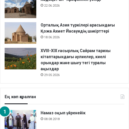
22.06.2026
Орталық Азия түркілері арасындағы
Қожа Ахмет Йасауидің шәкірттері
18.06.2026
XVIII-XIX ғасырлық Сайрам тарихы
кітаптарындағы әулиелер, киелі
орындар және шығу тегі туралы
аңыздар
29.05.2026
Ең көп қаралған
Намаз оқып үйренейік
08.08.2018