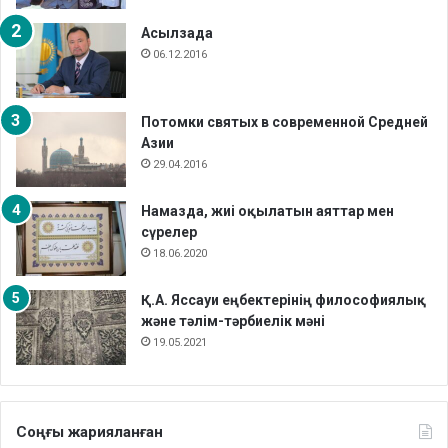
Асылзада
06.12.2016
Потомки святых в современной Средней
Азии
29.04.2016
Намазда, жиі оқылатын аяттар мен
сүрелер
18.06.2020
Қ.А. Яссауи еңбектерінің философиялық
және тәлім-тәрбиелік мәні
19.05.2021
Соңғы жарияланған