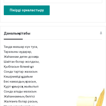
Даналық кітабы
Таңда махшар күн туса,
Таразыны аударар,
Жаһаннам деген дозақта.
Шайтан болар жолдасы,
Қыбласын білмей құл
Сонда тартар жазасын.
Кешірмейді құдайым
Бес намаздың қазасын,
Құрт-құмырсқа жыйылып
Сонда алады мазасын.
Жаһаннамның белгісі
Жалғанға болар расың.