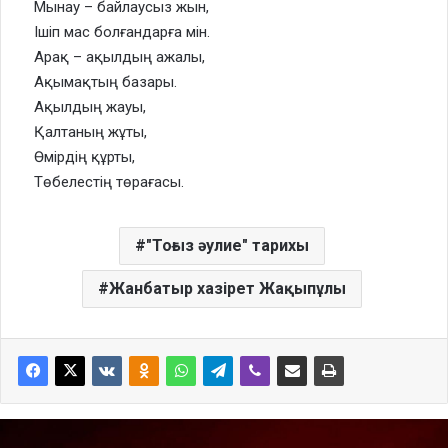
Мынау – байлаусыз жын,
Ішіп мас болғандарға мін.
Арақ – ақылдың ажалы,
Ақымақтың базары.
Ақылдың жауы,
Қалтаның жұты,
Өмірдің құрты,
Төбелестің төрағасы.
"Тоғыз әулие" тарихы
Жанбатыр хазірет Жақыпұлы