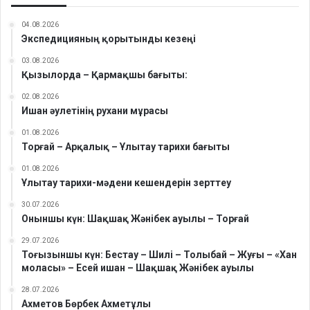
04.08.2026
Экспедицияның қорытынды кезеңі
03.08.2026
Қызылорда – Қармақшы бағыты:
02.08.2026
Ишан әулетінің рухани мұрасы
01.08.2026
Торғай – Арқалық – Ұлытау тарихи бағыты
01.08.2026
Ұлытау тарихи-мәдени кешендерін зерттеу
30.07.2026
Оныншы күн: Шақшақ Жәнібек ауылы – Торғай
29.07.2026
Тоғызыншы күн: Бестау – Шилі – Толыбай – Жуғы – «Хан
моласы» – Есей ишан – Шақшақ Жәнібек ауылы
28.07.2026
Ахметов Бөрбек Ахметұлы