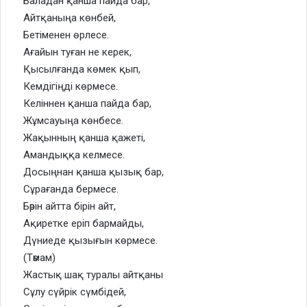
Баладан қанша пайда бар,
Айтқаныңа көнбей,
Бетіменен өрлесе.
Ағайын туған не керек,
Қысылғанда көмек қып,
Кемдігіңді көрмесе.
Келіннен қанша пайда бар,
Жұмсауыңа көнбесе.
Жақынның қанша қажеті,
Амандыққа келмесе.
Досыңнан қанша қызық бар,
Сұрағанда бермесе.
Бәрін айтта бірін айт,
Ақиретке еріп бармайды,
Дүниеде қызығын көрмесе.
(Тәмам)
Жастық шақ туралы айтқаны
Сұлу сүйрік сүмбідей,