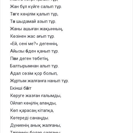
Жан бұл күйге салып тұр.
Тәнге көңілім қалып тұр,
Тән шыдамай азып тұр.
Жаны ашыған жақынның,
Көзінен жас ағып тұр.
«Ей, сені ме?» дегеннің,
Айызы әбден қанып тұр.
Пәни деген төбетің,
Балтырымнан алып тұр.
Адал сөзім қор болып,
Жұртым жалғанға нанып тұр.
Екінші бәйіт
Көруге жазған ғалымды,
Ойлап көңілің алаңды,
Көп қарасаң кітапқа,
Көтереді санаңды.
Дүниенің анық жалғаны,
Тәңірімнің болар салғаны,