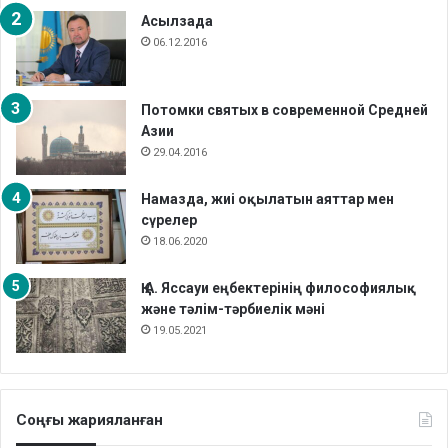
Асылзада
06.12.2016
Потомки святых в современной Средней
Азии
29.04.2016
Намазда, жиі оқылатын аяттар мен
сүрелер
18.06.2020
Қ.А. Яссауи еңбектерінің философиялық
және тәлім-тәрбиелік мәні
19.05.2021
Соңғы жарияланған