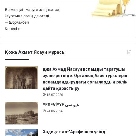
Өз мініңді түзеуге әлің жетсе,
Жұртыңа сөзің де өтеді.
—
Шортанбай
Келесі »
Қожа Ахмет Ясауи мұрасы
Қожа Ахмад Йасауи исламды таратушы
әулие ретінде: Орталық Азия түркілерін
исламдандырудағы сопылардың рөлін
қайта қарастыру
15.07.2026
YESEVİYYE هيو سي
24.06.2026
Хадиқат aл-‘Арифиннен үзінді