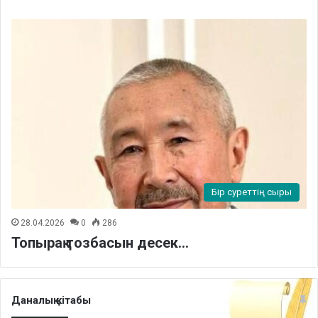
Бір суреттің сыры
28.04.2026
0
286
Топырақ тозбасын десек…
Даналық кітабы