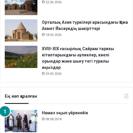
22.06.2026
Орталық Азия түркілері арасындағы Қожа
Ахмет Йасауидің шәкірттері
18.06.2026
XVIII-XIX ғасырлық Сайрам тарихы
кітаптарындағы әулиелер, киелі
орындар және шығу тегі туралы
аңыздар
29.05.2026
Ең көп қаралған
Намаз оқып үйренейік
08.08.2018