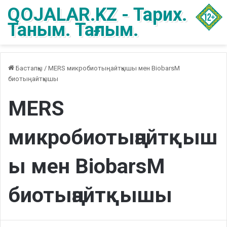
QOJALAR.KZ - Тарих.
Таным. Тағлым.
Бастапқы
/
MERS микробиотыңайтқышы мен BiobarsM
биотыңайтқышы
MERS
микробиотыңайтқыш
ы мен BiobarsM
биотыңайтқышы