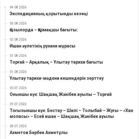
04.08.2026
Экспедицияның қорытынды кезеңі
03.08.2026
Қызылорда – Қармақшы бағыты:
02.08.2026
Ишан әулетінің рухани мұрасы
01.08.2026
Торғай – Арқалық – Ұлытау тарихи бағыты
01.08.2026
Ұлытау тарихи-мәдени кешендерін зерттеу
30.07.2026
Оныншы күн: Шақшақ Жәнібек ауылы – Торғай
29.07.2026
Тоғызыншы күн: Бестау – Шилі – Толыбай – Жуғы – «Хан
моласы» – Есей ишан – Шақшақ Жәнібек ауылы
28.07.2026
Ахметов Бөрбек Ахметұлы