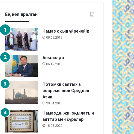
Ең көп қаралған
Намаз оқып үйренейік
08.08.2018
Асылзада
06.12.2016
Потомки святых в
современной Средней
Азии
29.04.2016
Намазда, жиі оқылатын
аяттар мен сүрелер
18.06.2020