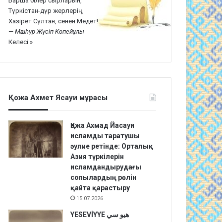
Барша білер сырларын,
Түркістан-дүр жерлерің,
Хазірет Сұлтан, сенен Медет!
—
Мәшһүр Жүсіп Көпейұлы
Келесі »
Қожа Ахмет Ясауи мұрасы
Қожа Ахмад Йасауи
исламды таратушы
әулие ретінде: Орталық
Азия түркілерін
исламдандырудағы
сопылардың рөлін
қайта қарастыру
15.07.2026
YESEVİYYE هيو سي