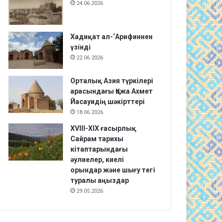
24.06.2026
Хадиқат aл-‘Арифиннен
үзінді
22.06.2026
Орталық Азия түркілері
арасындағы Қожа Ахмет
Йасауидің шәкірттері
18.06.2026
XVIII-XIX ғасырлық
Сайрам тарихы
кітаптарындағы
әулиелер, киелі
орындар және шығу тегі
туралы аңыздар
29.05.2026