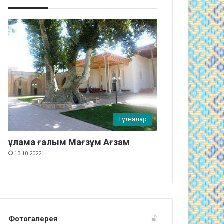
Тұлғалар
ұлама ғалым Мағзұм Ағзам
13.10.2022
Фотогалерея