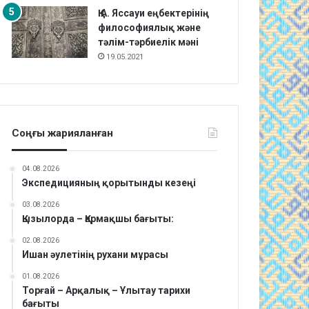
Қ.А. Яссауи еңбектерінің
философиялық және
тәлім-тәрбиелік мәні
19.05.2021
Соңғы жарияланған
04.08.2026
Экспедицияның қорытынды кезеңі
03.08.2026
Қызылорда – Қармақшы бағыты:
02.08.2026
Ишан әулетінің рухани мұрасы
01.08.2026
Торғай – Арқалық – Ұлытау тарихи
бағыты