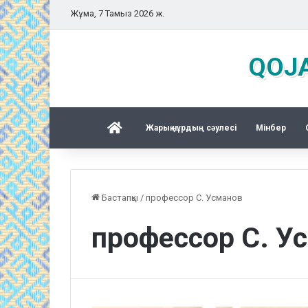
Жұма, 7 Тамыз 2026 ж.
QOJA
Басқы бет
Жарық нұрдың сәулесі
Mінбер
Бастапқы
/
профессор С. Усманов
профессор С. У