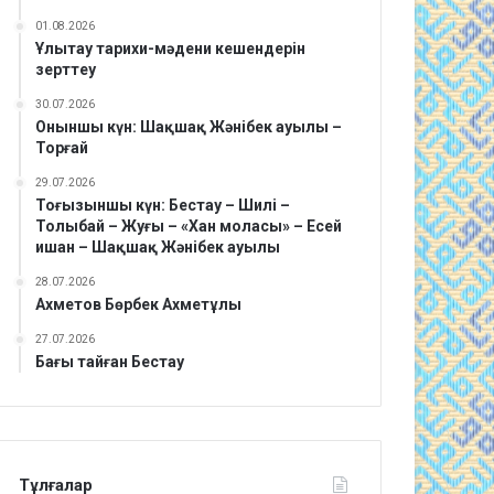
01.08.2026
Ұлытау тарихи-мәдени кешендерін
зерттеу
30.07.2026
Оныншы күн: Шақшақ Жәнібек ауылы –
Торғай
29.07.2026
Тоғызыншы күн: Бестау – Шилі –
Толыбай – Жуғы – «Хан моласы» – Есей
ишан – Шақшақ Жәнібек ауылы
28.07.2026
Ахметов Бөрбек Ахметұлы
27.07.2026
Бағы тайған Бестау
Тұлғалар