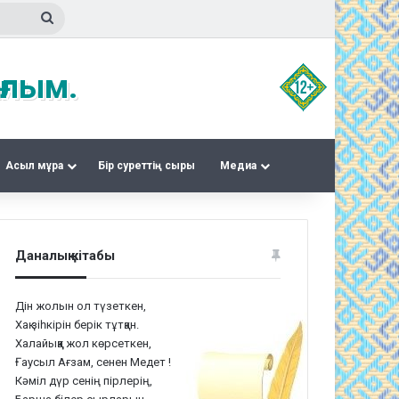
Іздеу
ғлым.
Асыл мұра
Бір суреттің сыры
Медиа
Даналық кітабы
Дін жолын ол түзеткен,
Хақ зіһкірін берік тұтқан.
Халайыққа жол көрсеткен,
Ғаусыл Ағзам, сенен Медет !
Кәміл дүр сенің пірлерің,