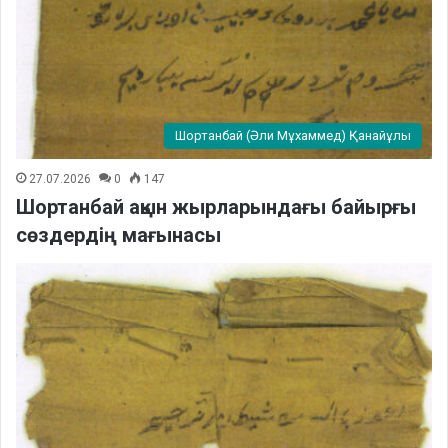
Шортанбай (Әли Мұхаммед) Қанайұлы
27.07.2026
0
147
Шортанбай ақын жырларындағы байырғы
сөздердің мағынасы