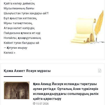
Қайта келер деймісің
Мұсылманның баяғы
Шыңғыстан туған хандары-ай?!
Бұл қоныстан кетпесең,
Мұны талақ етпесең,
Атаңа нәлет кәпірдің
Пайдасына қалмаса игі еді
Ноғайлы, қазақ жұртымның
Кейінгі туған балдары-ай
—
Қазтуған жырау
Келесі »
Қожа Ахмет Ясауи мұрасы
Қожа Ахмад Йасауи исламды таратушы
әулие ретінде: Орталық Азия түркілерін
исламдандырудағы сопылардың рөлін
қайта қарастыру
15.07.2026