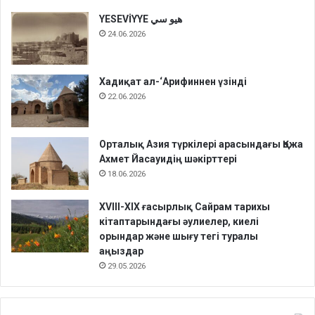
YESEVİYYE هيو سي
24.06.2026
Хадиқат aл-‘Арифиннен үзінді
22.06.2026
Орталық Азия түркілері арасындағы Қожа
Ахмет Йасауидің шәкірттері
18.06.2026
XVIII-XIX ғасырлық Сайрам тарихы
кітаптарындағы әулиелер, киелі
орындар және шығу тегі туралы
аңыздар
29.05.2026