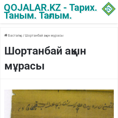
QOJALAR.KZ - Тарих.
Таным. Тағлым.
Бастапқы
/
Шортанбай ақын мұрасы
Шортанбай ақын
мұрасы