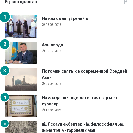
Ең көп қаралған
Намаз оқып үйренейік
08.08.2018
Асылзада
06.12.2016
Потомки святых в современной Средней
Азии
29.04.2016
Намазда, жиі оқылатын аяттар мен
сүрелер
18.06.2020
Қ.А. Яссауи еңбектерінің философиялық
және тәлім-тәрбиелік мәні