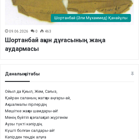
Шортанбай (Әли Мұхаммед) Қанайұлы
09.06.2026
0
463
Шортанбай ақын дұғасының жаңа
аудармасы
Даналық кітабы
Ойыл да Қиыл, Жем, Сағыз,
Қайран саланың жатқан аңғары-ай,
Ақ шалмалы пірлердің
Мешітке жаққан шамдары-ай!
Менің бүйтіп қозғалақтап жүргенім
Аузы түкті кәпірдің
Күшті болған салдары-ай!
Кәпірден теңдік алуға