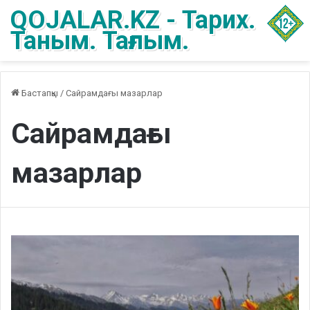
QOJALAR.KZ - Тарих.
Таным. Тағлым.
Бастапқы
/
Сайрамдағы мазарлар
Сайрамдағы
мазарлар