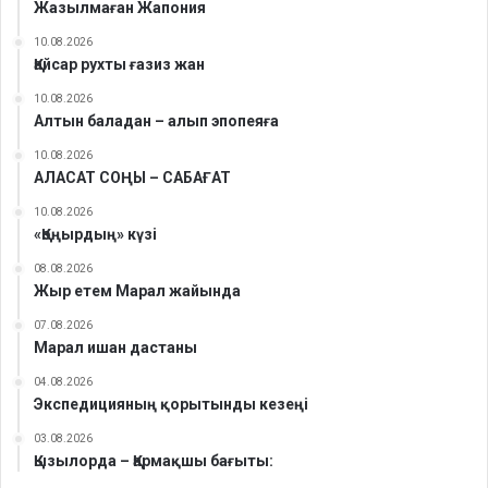
Жазылмаған Жапония
10.08.2026
Қайсар рухты ғазиз жан
10.08.2026
Алтын баладан – алып эпопеяға
10.08.2026
АЛАСАТ СОҢЫ – САБАҒАТ
10.08.2026
«Қоңырдың» күзі
08.08.2026
Жыр етем Марал жайында
07.08.2026
Марал ишан дастаны
04.08.2026
Экспедицияның қорытынды кезеңі
03.08.2026
Қызылорда – Қармақшы бағыты: