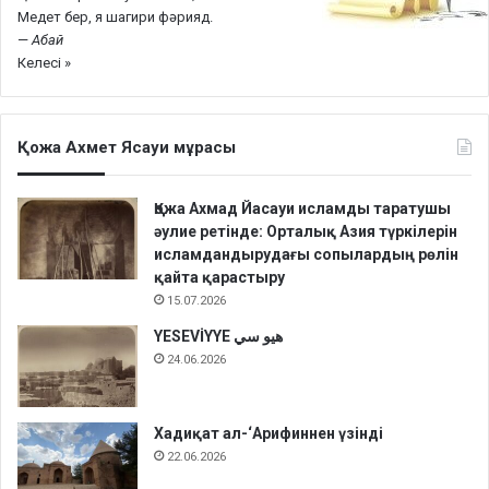
Медет бер, я шагири фәрияд.
—
Абай
Келесі »
Қожа Ахмет Ясауи мұрасы
Қожа Ахмад Йасауи исламды таратушы
әулие ретінде: Орталық Азия түркілерін
исламдандырудағы сопылардың рөлін
қайта қарастыру
15.07.2026
YESEVİYYE هيو سي
24.06.2026
Хадиқат aл-‘Арифиннен үзінді
22.06.2026