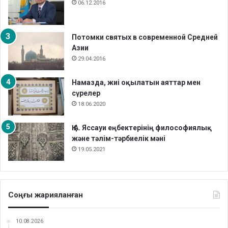
06.12.2016
Потомки святых в современной Средней
Азии
29.04.2016
Намазда, жиі оқылатын аяттар мен
сүрелер
18.06.2020
Қ.А. Яссауи еңбектерінің философиялық
және тәлім-тәрбиелік мәні
19.05.2021
Соңғы жарияланған
10.08.2026