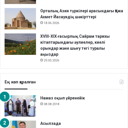
Орталық Азия түркілері арасындағы Қожа
Ахмет Йасауидің шәкірттері
18.06.2026
XVIII-XIX ғасырлық Сайрам тарихы
кітаптарындағы әулиелер, киелі
орындар және шығу тегі туралы
аңыздар
29.05.2026
Ең көп қаралған
Намаз оқып үйренейік
08.08.2018
Асылзада