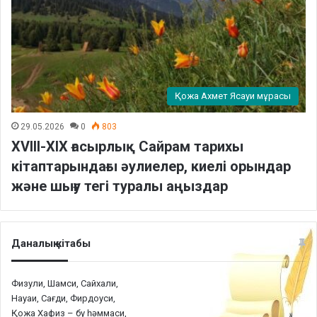
Қожа Ахмет Ясауи мұрасы
29.05.2026
0
803
XVIII-XIX ғасырлық Сайрам тарихы
кітаптарындағы әулиелер, киелі орындар
және шығу тегі туралы аңыздар
Даналық кітабы
Физули, Шамси, Сайхали,
Науаи, Сағди, Фирдоуси,
Қожа Хафиз – бу һәммаси,