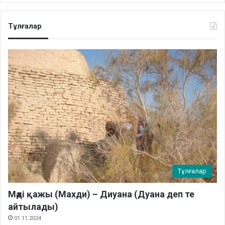
Тұлғалар
Тұлғалар
Мәді қажы (Махди) – Диуана (Дуана деп те
айтылады)
01.11.2024